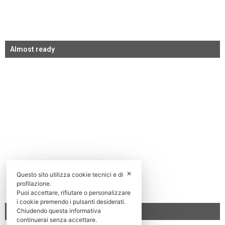
Almost ready
✕
Questo sito utilizza cookie tecnici e di
profilazione.
Puoi accettare, rifiutare o personalizzare
i cookie premendo i pulsanti desiderati.
Chiudendo questa informativa
Work in progress
continuerai senza accettare.