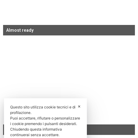
Almost ready
✕
Questo sito utilizza cookie tecnici e di
profilazione.
Puoi accettare, rifiutare o personalizzare
i cookie premendo i pulsanti desiderati.
Chiudendo questa informativa
Work in progress
continuerai senza accettare.