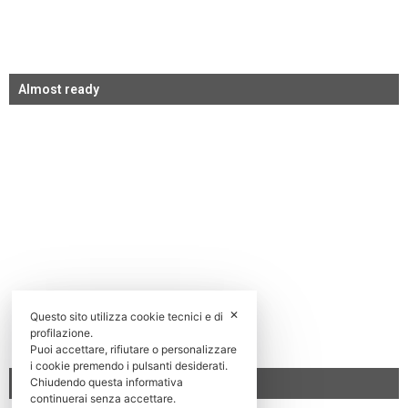
Almost ready
✕
Questo sito utilizza cookie tecnici e di
profilazione.
Puoi accettare, rifiutare o personalizzare
i cookie premendo i pulsanti desiderati.
Chiudendo questa informativa
Work in progress
continuerai senza accettare.